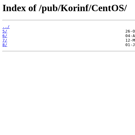
Index of /pub/Korinf/CentOS/
../
5/
6/
7/
8/